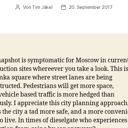
Von
Tim Jäkel
20. September 2017
Beitragsautor
Veröffentlichungsdatum
napshot is symptomatic for Moscow in current
uction sites whereever you take a look. This i
ka square where street lanes are being
tructed. Pedestrians will get more space,
ehicle based traffic is more hedged than
usly. I appreciate this city planning approach
the city a tad more safe, and a more conveni
to live. In times of dieselgate who experiences