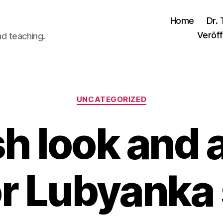
Home
Dr. 
Veröff
nd teaching.
Kategorien
UNCATEGORIZED
h look and a
or Lubyanka