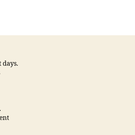
 days.
s
.
ent