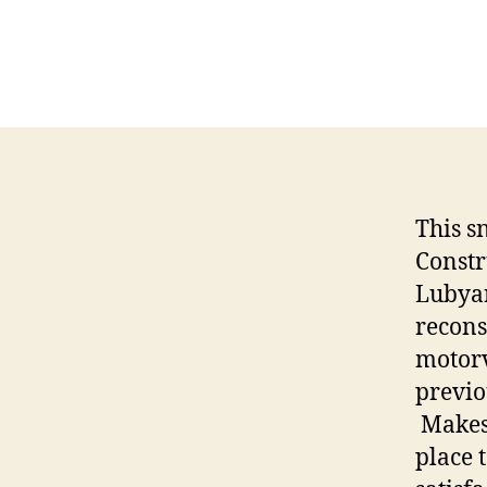
This s
Constr
Lubyan
recons
motorv
previo
Makes 
place 