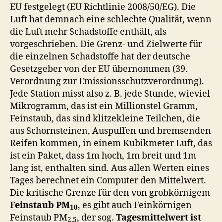
EU festgelegt (EU Richtlinie 2008/50/EG). Die
Luft hat demnach eine schlechte Qualität, wenn
die Luft mehr Schadstoffe enthält, als
vorgeschrieben. Die Grenz- und Zielwerte für
die einzelnen Schadstoffe hat der deutsche
Gesetzgeber von der EU übernommen (39.
Verordnung zur Emissionsschutzverordnung).
Jede Station misst also z. B. jede Stunde, wieviel
Mikrogramm, das ist ein Millionstel Gramm,
Feinstaub, das sind klitzekleine Teilchen, die
aus Schornsteinen, Auspuffen und bremsenden
Reifen kommen, in einem Kubikmeter Luft, das
ist ein Paket, dass 1m hoch, 1m breit und 1m
lang ist, enthalten sind. Aus allen Werten eines
Tages berechnet ein Computer den Mittelwert.
Die kritische Grenze für den von grobkörnigem
Feinstaub PM
, es gibt auch Feinkörnigen
10
Feinstaub PM
, der sog.
Tagesmittelwert
ist
2,5