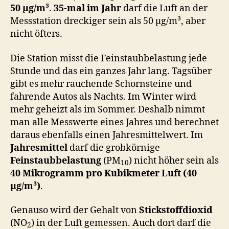
50 μg/m³
.
35-mal im Jahr
darf die Luft an der
Messstation dreckiger sein als 50 μg/m³, aber
nicht öfters.
Die Station misst die Feinstaubbelastung jede
Stunde und das ein ganzes Jahr lang. Tagsüber
gibt es mehr rauchende Schornsteine und
fahrende Autos als Nachts. Im Winter wird
mehr geheizt als im Sommer. Deshalb nimmt
man alle Messwerte eines Jahres und berechnet
daraus ebenfalls einen Jahresmittelwert. Im
Jahresmittel
darf die grobkörnige
Feinstaubbelastung
(PM
) nicht höher sein als
10
40 Mikrogramm pro Kubikmeter Luft (40
μg/m³)
.
Genauso wird der Gehalt von
Stickstoffdioxid
(NO
) in der Luft gemessen. Auch dort darf die
2