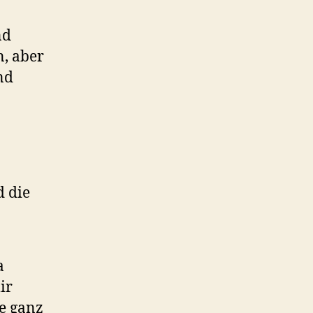
nd
n, aber
nd
d die
a
ir
ge ganz