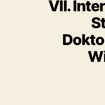
VII. Int
S
Dokto
Wi