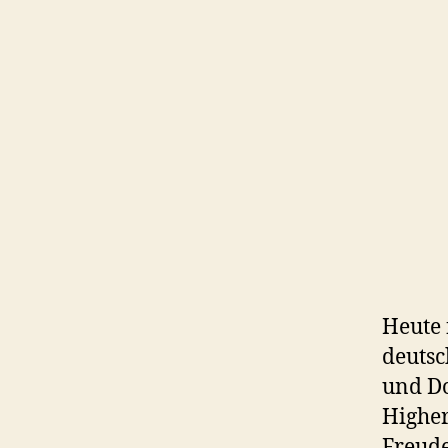
Heute 
deutsc
und Do
Higher
Freude