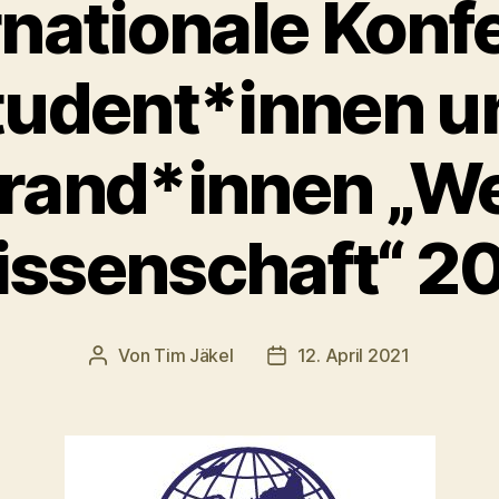
ernationale Konf
tudent*innen u
rand*innen „We
ssenschaft“ 2
Von
Tim Jäkel
12. April 2021
Beitragsautor
Veröffentlichungsdatum