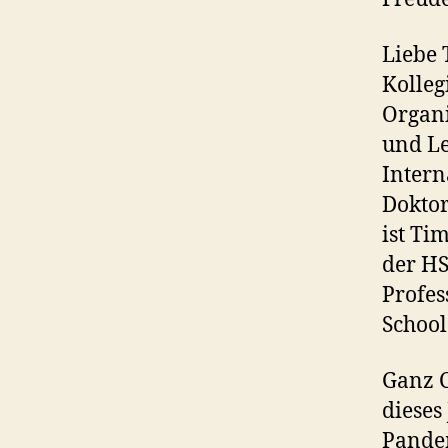
Liebe 
Kolleg
Organi
und Le
Intern
Doktor
ist Ti
der HS
Profes
School
Ganz C
dieses
Pandem