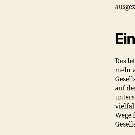
ausge
Ei
Das le
mehr a
Gesell
auf de
unters
vielfä
Wege f
Gesell