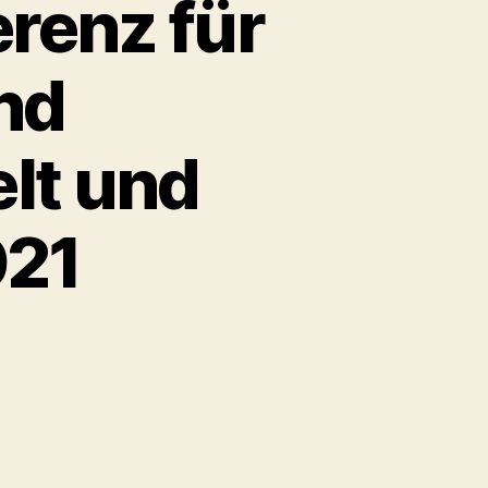
erenz für
nd
lt und
021