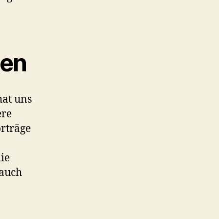
men
hat uns
ere
orträge
ie
 auch