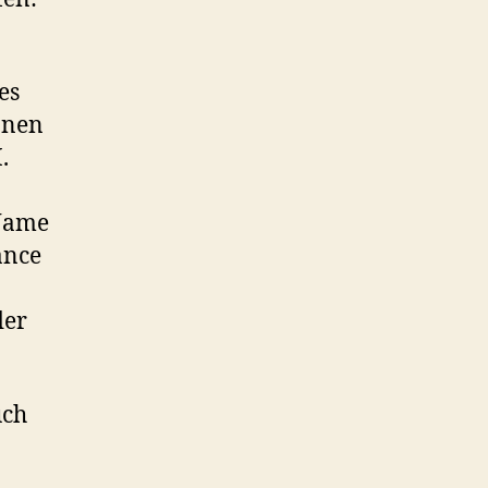
es
nnen
.
 Name
ance
der
uch