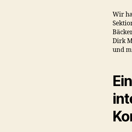
Wir ha
Sektio
Bäcker
Dirk M
und mi
Ein
int
Ko