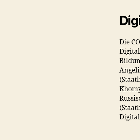
Dig
Die C
Digita
Bildun
Angeli
(Staat
Khomya
Russis
(Staat
Digita