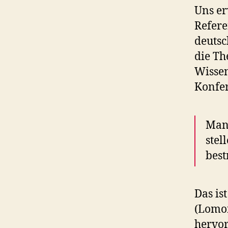
Uns e
Refere
deutsc
die Th
Wissen
Konfe
Man 
stel
best
Das is
(Lomon
hervor