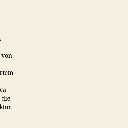
n
e von
Artem
ova
 die
tor.