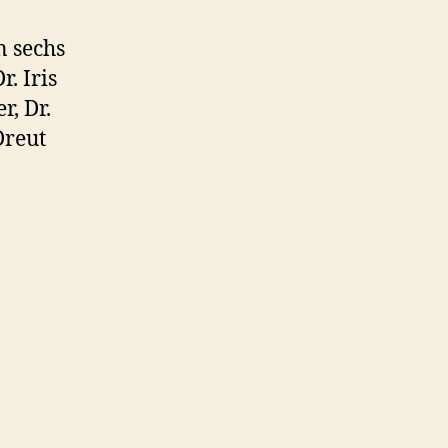
n sechs
. Iris
r, Dr.
Dreut