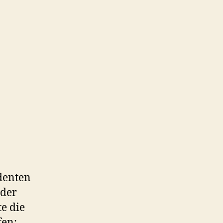
denten
 der
te die
fen: