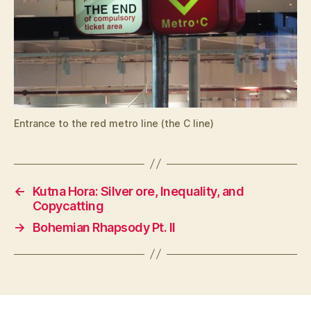
Entrance to the red metro line (the C line)
←
Kutna Hora: Silver ore, Inequality, and
Copycatting
→
Bohemian Rhapsody Pt. II